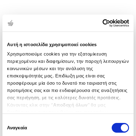
Αυτή η ιστοσελίδα χρησιμοποιεί cookies
Χρησιμοποιούμε cookies για την εξατομίκευση
περιεχομένου και διαφημίσεων, την παροχή λειτουργιών
κοινωνικών μέσων και την ανάλυση της
επισκεψιμότητάς μας. Επιδίωξη μας είναι σας
προσφέρουμε μία όσο το δυνατό πιο ταιριαστή στις
προτιμήσεις σας και πιο ενδιαφέρουσα στις αναζητήσεις
σας περιήγηση, με τις καλύτερες δυνατές προτάσεις.
Κάνοντας κλικ στην ‘’
Αποδοχή όλων
’’ θα μας
βοηθήσετε να ανταποκριθούμε στα παραπάνω.
Μπορείτε επίσης να επεξεργαστείτε ποια cookies σας
Επιλογή
ενδιαφέρουν και να επιλέξετε από τα παρακάτω με την
Αναγκαία
συγκατάθεσης
‘’
Αποδοχή επιλογών
΄΄και να ενημερωθείτε σχετικά με