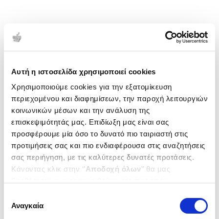
Αυτή η ιστοσελίδα χρησιμοποιεί cookies
Χρησιμοποιούμε cookies για την εξατομίκευση
περιεχομένου και διαφημίσεων, την παροχή λειτουργιών
κοινωνικών μέσων και την ανάλυση της
επισκεψιμότητάς μας. Επιδίωξη μας είναι σας
προσφέρουμε μία όσο το δυνατό πιο ταιριαστή στις
προτιμήσεις σας και πιο ενδιαφέρουσα στις αναζητήσεις
σας περιήγηση, με τις καλύτερες δυνατές προτάσεις.
Κάνοντας κλικ στην ‘’
Αποδοχή όλων
’’ θα μας
βοηθήσετε να ανταποκριθούμε στα παραπάνω.
Μπορείτε επίσης να επεξεργαστείτε ποια cookies σας
Επιλογή
ενδιαφέρουν και να επιλέξετε από τα παρακάτω με την
Αναγκαία
συγκατάθεσης
‘’
Αποδοχή επιλογών
΄΄και να ενημερωθείτε σχετικά με