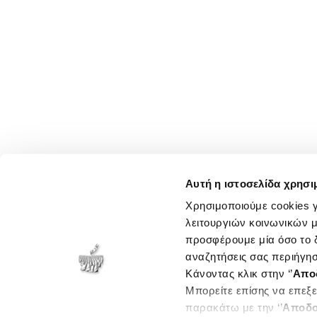
Αυτή η ιστοσελίδα χρησι
Χρησιμοποιούμε cookies γ
λειτουργιών κοινωνικών μ
προσφέρουμε μία όσο το δ
αναζητήσεις σας περιήγησ
Κάνοντας κλικ στην ‘’
Απο
Μπορείτε επίσης να επεξε
παρακάτω με την ‘’
Αποδο