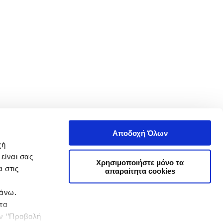
Αποδοχή Όλων
χή
είναι σας
Χρησιμοποιήστε μόνο τα
 στις
απαραίτητα cookies
πάνω.
 τα
ην ‘’Προβολή