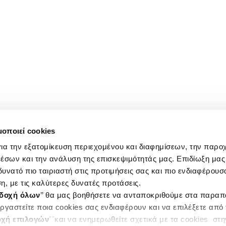
μοποιεί cookies
ια την εξατομίκευση περιεχομένου και διαφημίσεων, την παρο
έσων και την ανάλυση της επισκεψιμότητάς μας. Επιδίωξη μας 
υνατό πιο ταιριαστή στις προτιμήσεις σας και πιο ενδιαφέρουσα
η, με τις καλύτερες δυνατές προτάσεις.
δοχή όλων
’’ θα μας βοηθήσετε να ανταποκριθούμε στα παρα
ργαστείτε ποια cookies σας ενδιαφέρουν και να επιλέξετε από
χή επιλογών
΄΄και να ενημερωθείτε σχετικά με τα cookies στ