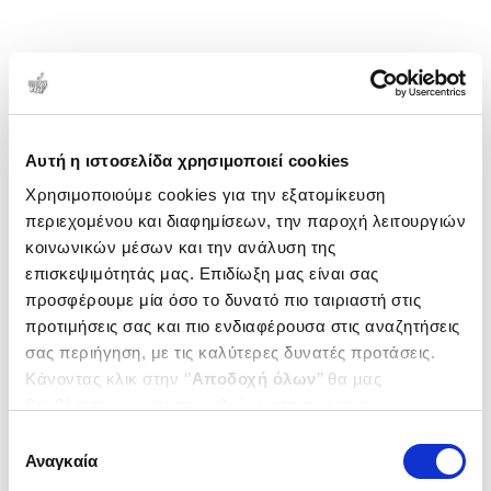
Αυτή η ιστοσελίδα χρησιμοποιεί cookies
Χρησιμοποιούμε cookies για την εξατομίκευση
περιεχομένου και διαφημίσεων, την παροχή λειτουργιών
κοινωνικών μέσων και την ανάλυση της
επισκεψιμότητάς μας. Επιδίωξη μας είναι σας
προσφέρουμε μία όσο το δυνατό πιο ταιριαστή στις
προτιμήσεις σας και πιο ενδιαφέρουσα στις αναζητήσεις
σας περιήγηση, με τις καλύτερες δυνατές προτάσεις.
Κάνοντας κλικ στην ‘’
Αποδοχή όλων
’’ θα μας
βοηθήσετε να ανταποκριθούμε στα παραπάνω.
Μπορείτε επίσης να επεξεργαστείτε ποια cookies σας
Επιλογή
ενδιαφέρουν και να επιλέξετε από τα παρακάτω με την
Αναγκαία
συγκατάθεσης
‘’
Αποδοχή επιλογών
΄΄και να ενημερωθείτε σχετικά με