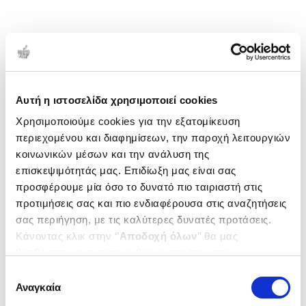
Αυτή η ιστοσελίδα χρησιμοποιεί cookies
Χρησιμοποιούμε cookies για την εξατομίκευση
περιεχομένου και διαφημίσεων, την παροχή λειτουργιών
κοινωνικών μέσων και την ανάλυση της
επισκεψιμότητάς μας. Επιδίωξη μας είναι σας
προσφέρουμε μία όσο το δυνατό πιο ταιριαστή στις
προτιμήσεις σας και πιο ενδιαφέρουσα στις αναζητήσεις
σας περιήγηση, με τις καλύτερες δυνατές προτάσεις.
Κάνοντας κλικ στην ‘’
Αποδοχή όλων
’’ θα μας
βοηθήσετε να ανταποκριθούμε στα παραπάνω.
Μπορείτε επίσης να επεξεργαστείτε ποια cookies σας
Επιλογή
ενδιαφέρουν και να επιλέξετε από τα παρακάτω με την
Αναγκαία
συγκατάθεσης
‘’
Αποδοχή επιλογών
΄΄και να ενημερωθείτε σχετικά με