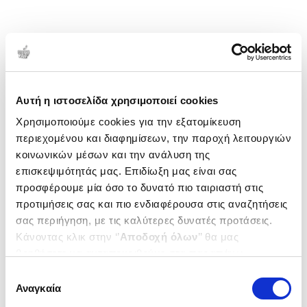
Αυτή η ιστοσελίδα χρησιμοποιεί cookies
Χρησιμοποιούμε cookies για την εξατομίκευση
περιεχομένου και διαφημίσεων, την παροχή λειτουργιών
κοινωνικών μέσων και την ανάλυση της
επισκεψιμότητάς μας. Επιδίωξη μας είναι σας
προσφέρουμε μία όσο το δυνατό πιο ταιριαστή στις
προτιμήσεις σας και πιο ενδιαφέρουσα στις αναζητήσεις
σας περιήγηση, με τις καλύτερες δυνατές προτάσεις.
Κάνοντας κλικ στην ‘’
Αποδοχή όλων
’’ θα μας
βοηθήσετε να ανταποκριθούμε στα παραπάνω.
Μπορείτε επίσης να επεξεργαστείτε ποια cookies σας
Επιλογή
ενδιαφέρουν και να επιλέξετε από τα παρακάτω με την
Αναγκαία
συγκατάθεσης
‘’
Αποδοχή επιλογών
΄΄και να ενημερωθείτε σχετικά με