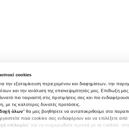
μοποιεί cookies
ια την εξατομίκευση περιεχομένου και διαφημίσεων, την παρο
έσων και την ανάλυση της επισκεψιμότητάς μας. Επιδίωξη μας 
υνατό πιο ταιριαστή στις προτιμήσεις σας και πιο ενδιαφέρουσα
η, με τις καλύτερες δυνατές προτάσεις.
δοχή όλων
’’ θα μας βοηθήσετε να ανταποκριθούμε στα παρα
ργαστείτε ποια cookies σας ενδιαφέρουν και να επιλέξετε από
χή επιλογών
΄΄και να ενημερωθείτε σχετικά με τα cookies στ