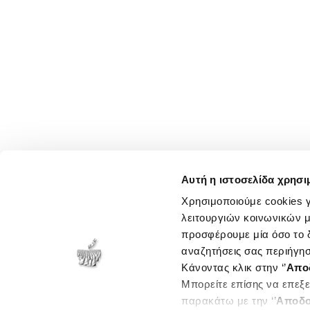
Αυτή η ιστοσελίδα χρησι
Χρησιμοποιούμε cookies γ
λειτουργιών κοινωνικών μ
προσφέρουμε μία όσο το δ
αναζητήσεις σας περιήγησ
Κάνοντας κλικ στην ‘’
Απο
Μπορείτε επίσης να επεξε
παρακάτω με την ‘’
Αποδο