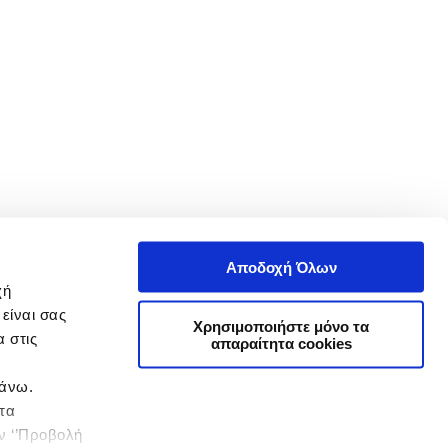
Αποδοχή Όλων
χή
είναι σας
Χρησιμοποιήστε μόνο τα
 στις
απαραίτητα cookies
πάνω.
 τα
ην ‘’Προβολή