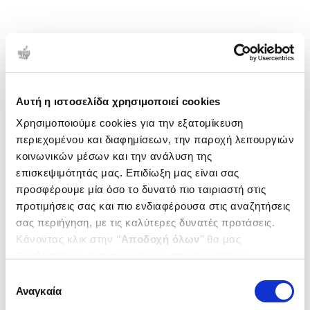
Αυτή η ιστοσελίδα χρησιμοποιεί cookies
Χρησιμοποιούμε cookies για την εξατομίκευση
περιεχομένου και διαφημίσεων, την παροχή λειτουργιών
κοινωνικών μέσων και την ανάλυση της
επισκεψιμότητάς μας. Επιδίωξη μας είναι σας
προσφέρουμε μία όσο το δυνατό πιο ταιριαστή στις
προτιμήσεις σας και πιο ενδιαφέρουσα στις αναζητήσεις
σας περιήγηση, με τις καλύτερες δυνατές προτάσεις.
Κάνοντας κλικ στην ‘’
Αποδοχή όλων
’’ θα μας
βοηθήσετε να ανταποκριθούμε στα παραπάνω.
Μπορείτε επίσης να επεξεργαστείτε ποια cookies σας
Επιλογή
ενδιαφέρουν και να επιλέξετε από τα παρακάτω με την
Αναγκαία
συγκατάθεσης
‘’
Αποδοχή επιλογών
΄΄και να ενημερωθείτε σχετικά με