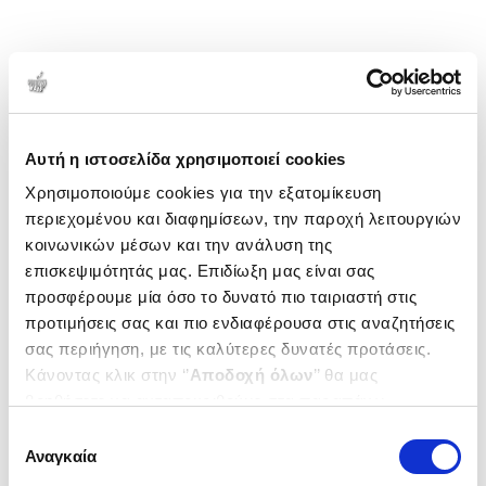
Αυτή η ιστοσελίδα χρησιμοποιεί cookies
Χρησιμοποιούμε cookies για την εξατομίκευση
περιεχομένου και διαφημίσεων, την παροχή λειτουργιών
κοινωνικών μέσων και την ανάλυση της
επισκεψιμότητάς μας. Επιδίωξη μας είναι σας
προσφέρουμε μία όσο το δυνατό πιο ταιριαστή στις
προτιμήσεις σας και πιο ενδιαφέρουσα στις αναζητήσεις
σας περιήγηση, με τις καλύτερες δυνατές προτάσεις.
Κάνοντας κλικ στην ‘’
Αποδοχή όλων
’’ θα μας
βοηθήσετε να ανταποκριθούμε στα παραπάνω.
Μπορείτε επίσης να επεξεργαστείτε ποια cookies σας
Επιλογή
ενδιαφέρουν και να επιλέξετε από τα παρακάτω με την
Αναγκαία
συγκατάθεσης
‘’
Αποδοχή επιλογών
΄΄και να ενημερωθείτε σχετικά με