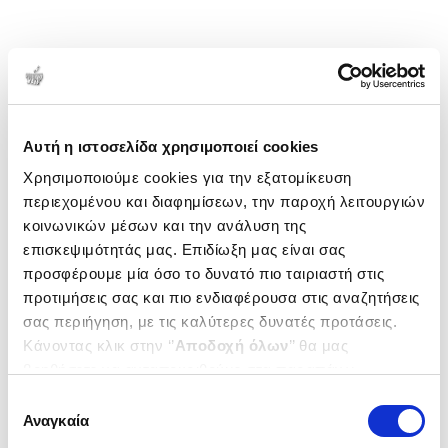
Αυτή η ιστοσελίδα χρησιμοποιεί cookies
Χρησιμοποιούμε cookies για την εξατομίκευση
περιεχομένου και διαφημίσεων, την παροχή λειτουργιών
κοινωνικών μέσων και την ανάλυση της
επισκεψιμότητάς μας. Επιδίωξη μας είναι σας
προσφέρουμε μία όσο το δυνατό πιο ταιριαστή στις
προτιμήσεις σας και πιο ενδιαφέρουσα στις αναζητήσεις
σας περιήγηση, με τις καλύτερες δυνατές προτάσεις.
Κάνοντας κλικ στην ‘’
Αποδοχή όλων
’’ θα μας
βοηθήσετε να ανταποκριθούμε στα παραπάνω.
Μπορείτε επίσης να επεξεργαστείτε ποια cookies σας
Επιλογή
ενδιαφέρουν και να επιλέξετε από τα παρακάτω με την
Αναγκαία
συγκατάθεσης
‘’
Αποδοχή επιλογών
΄΄και να ενημερωθείτε σχετικά με