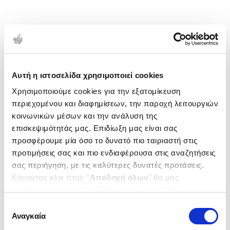
Αυτή η ιστοσελίδα χρησιμοποιεί cookies
Χρησιμοποιούμε cookies για την εξατομίκευση
περιεχομένου και διαφημίσεων, την παροχή λειτουργιών
κοινωνικών μέσων και την ανάλυση της
επισκεψιμότητάς μας. Επιδίωξη μας είναι σας
προσφέρουμε μία όσο το δυνατό πιο ταιριαστή στις
προτιμήσεις σας και πιο ενδιαφέρουσα στις αναζητήσεις
σας περιήγηση, με τις καλύτερες δυνατές προτάσεις.
Κάνοντας κλικ στην ‘’
Αποδοχή όλων
’’ θα μας
βοηθήσετε να ανταποκριθούμε στα παραπάνω.
Μπορείτε επίσης να επεξεργαστείτε ποια cookies σας
Επιλογή
ενδιαφέρουν και να επιλέξετε από τα παρακάτω με την
Αναγκαία
συγκατάθεσης
‘’
Αποδοχή επιλογών
΄΄και να ενημερωθείτε σχετικά με