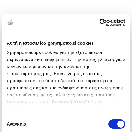
Αυτή η ιστοσελίδα χρησιμοποιεί cookies
Χρησιμοποιούμε cookies για την εξατομίκευση
περιεχομένου και διαφημίσεων, την παροχή λειτουργιών
κοινωνικών μέσων και την ανάλυση της
επισκεψιμότητάς μας. Επιδίωξη μας είναι σας
προσφέρουμε μία όσο το δυνατό πιο ταιριαστή στις
προτιμήσεις σας και πιο ενδιαφέρουσα στις αναζητήσεις
σας περιήγηση, με τις καλύτερες δυνατές προτάσεις.
Κάνοντας κλικ στην ‘’
Αποδοχή όλων
’’ θα μας
βοηθήσετε να ανταποκριθούμε στα παραπάνω.
Μπορείτε επίσης να επεξεργαστείτε ποια cookies σας
Επιλογή
ενδιαφέρουν και να επιλέξετε από τα παρακάτω με την
Αναγκαία
συγκατάθεσης
‘’
Αποδοχή επιλογών
΄΄και να ενημερωθείτε σχετικά με