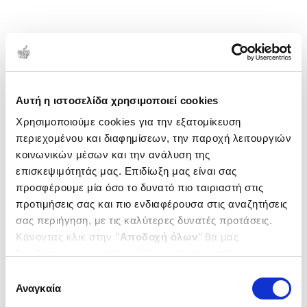
Αυτή η ιστοσελίδα χρησιμοποιεί cookies
Χρησιμοποιούμε cookies για την εξατομίκευση
περιεχομένου και διαφημίσεων, την παροχή λειτουργιών
κοινωνικών μέσων και την ανάλυση της
επισκεψιμότητάς μας. Επιδίωξη μας είναι σας
προσφέρουμε μία όσο το δυνατό πιο ταιριαστή στις
προτιμήσεις σας και πιο ενδιαφέρουσα στις αναζητήσεις
σας περιήγηση, με τις καλύτερες δυνατές προτάσεις.
Κάνοντας κλικ στην ‘’
Αποδοχή όλων
’’ θα μας
βοηθήσετε να ανταποκριθούμε στα παραπάνω.
Μπορείτε επίσης να επεξεργαστείτε ποια cookies σας
Επιλογή
ενδιαφέρουν και να επιλέξετε από τα παρακάτω με την
Αναγκαία
συγκατάθεσης
‘’
Αποδοχή επιλογών
΄΄και να ενημερωθείτε σχετικά με