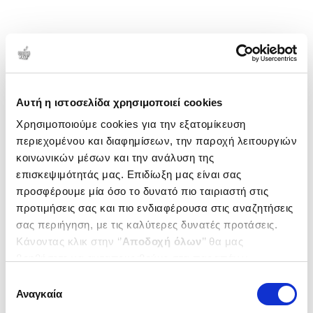
Αυτή η ιστοσελίδα χρησιμοποιεί cookies
Χρησιμοποιούμε cookies για την εξατομίκευση
περιεχομένου και διαφημίσεων, την παροχή λειτουργιών
κοινωνικών μέσων και την ανάλυση της
επισκεψιμότητάς μας. Επιδίωξη μας είναι σας
προσφέρουμε μία όσο το δυνατό πιο ταιριαστή στις
προτιμήσεις σας και πιο ενδιαφέρουσα στις αναζητήσεις
σας περιήγηση, με τις καλύτερες δυνατές προτάσεις.
Κάνοντας κλικ στην ‘’
Αποδοχή όλων
’’ θα μας
βοηθήσετε να ανταποκριθούμε στα παραπάνω.
Μπορείτε επίσης να επεξεργαστείτε ποια cookies σας
Επιλογή
ενδιαφέρουν και να επιλέξετε από τα παρακάτω με την
Αναγκαία
συγκατάθεσης
‘’
Αποδοχή επιλογών
΄΄και να ενημερωθείτε σχετικά με