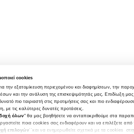
μοποιεί cookies
ια την εξατομίκευση περιεχομένου και διαφημίσεων, την παρο
έσων και την ανάλυση της επισκεψιμότητάς μας. Επιδίωξη μας 
υνατό πιο ταιριαστή στις προτιμήσεις σας και πιο ενδιαφέρουσα
η, με τις καλύτερες δυνατές προτάσεις.
δοχή όλων
’’ θα μας βοηθήσετε να ανταποκριθούμε στα παρα
ργαστείτε ποια cookies σας ενδιαφέρουν και να επιλέξετε από
χή επιλογών
΄΄και να ενημερωθείτε σχετικά με τα cookies στ