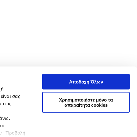
Αποδοχή Όλων
χή
είναι σας
Χρησιμοποιήστε μόνο τα
 στις
απαραίτητα cookies
πάνω.
 τα
ην ‘’Προβολή