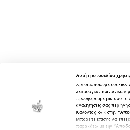
Αυτή η ιστοσελίδα χρησι
Χρησιμοποιούμε cookies γ
λειτουργιών κοινωνικών μ
προσφέρουμε μία όσο το δ
αναζητήσεις σας περιήγησ
Κάνοντας κλικ στην ‘’
Απο
Μπορείτε επίσης να επεξε
παρακάτω με την ‘’
Αποδο