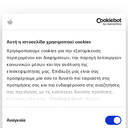
Αυτή η ιστοσελίδα χρησιμοποιεί cookies
Χρησιμοποιούμε cookies για την εξατομίκευση
περιεχομένου και διαφημίσεων, την παροχή λειτουργιών
κοινωνικών μέσων και την ανάλυση της
επισκεψιμότητάς μας. Επιδίωξη μας είναι σας
προσφέρουμε μία όσο το δυνατό πιο ταιριαστή στις
προτιμήσεις σας και πιο ενδιαφέρουσα στις αναζητήσεις
σας περιήγηση, με τις καλύτερες δυνατές προτάσεις.
Κάνοντας κλικ στην ‘’
Αποδοχή όλων
’’ θα μας
βοηθήσετε να ανταποκριθούμε στα παραπάνω.
Μπορείτε επίσης να επεξεργαστείτε ποια cookies σας
Επιλογή
ενδιαφέρουν και να επιλέξετε από τα παρακάτω με την
Αναγκαία
συγκατάθεσης
‘’
Αποδοχή επιλογών
΄΄και να ενημερωθείτε σχετικά με