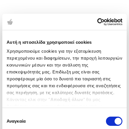
Αυτή η ιστοσελίδα χρησιμοποιεί cookies
Χρησιμοποιούμε cookies για την εξατομίκευση
περιεχομένου και διαφημίσεων, την παροχή λειτουργιών
κοινωνικών μέσων και την ανάλυση της
επισκεψιμότητάς μας. Επιδίωξη μας είναι σας
προσφέρουμε μία όσο το δυνατό πιο ταιριαστή στις
προτιμήσεις σας και πιο ενδιαφέρουσα στις αναζητήσεις
σας περιήγηση, με τις καλύτερες δυνατές προτάσεις.
Κάνοντας κλικ στην ‘’
Αποδοχή όλων
’’ θα μας
βοηθήσετε να ανταποκριθούμε στα παραπάνω.
Μπορείτε επίσης να επεξεργαστείτε ποια cookies σας
Επιλογή
ενδιαφέρουν και να επιλέξετε από τα παρακάτω με την
Αναγκαία
συγκατάθεσης
‘’
Αποδοχή επιλογών
΄΄και να ενημερωθείτε σχετικά με