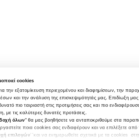
μοποιεί cookies
ια την εξατομίκευση περιεχομένου και διαφημίσεων, την παρο
έσων και την ανάλυση της επισκεψιμότητάς μας. Επιδίωξη μας 
υνατό πιο ταιριαστή στις προτιμήσεις σας και πιο ενδιαφέρουσα
η, με τις καλύτερες δυνατές προτάσεις.
δοχή όλων
’’ θα μας βοηθήσετε να ανταποκριθούμε στα παρα
ργαστείτε ποια cookies σας ενδιαφέρουν και να επιλέξετε από
χή επιλογών
΄΄και να ενημερωθείτε σχετικά με τα cookies στ