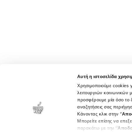
Αυτή η ιστοσελίδα χρησι
Χρησιμοποιούμε cookies γ
λειτουργιών κοινωνικών μ
προσφέρουμε μία όσο το δ
αναζητήσεις σας περιήγησ
Κάνοντας κλικ στην ‘’
Απο
Μπορείτε επίσης να επεξε
παρακάτω με την ‘’
Αποδο