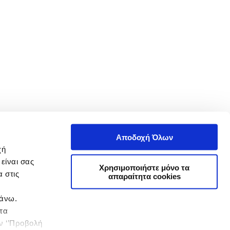
Αποδοχή Όλων
χή
είναι σας
Χρησιμοποιήστε μόνο τα
 στις
απαραίτητα cookies
πάνω.
 τα
ην ‘’Προβολή