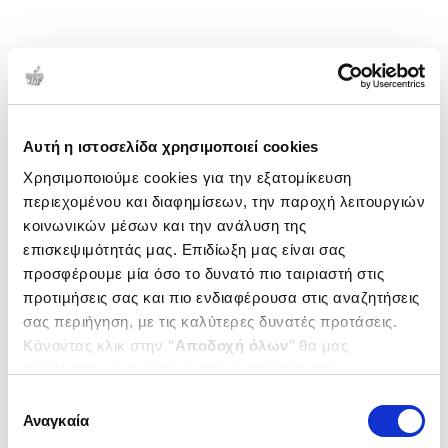
Αυτή η ιστοσελίδα χρησιμοποιεί cookies
Χρησιμοποιούμε cookies για την εξατομίκευση
περιεχομένου και διαφημίσεων, την παροχή λειτουργιών
κοινωνικών μέσων και την ανάλυση της
επισκεψιμότητάς μας. Επιδίωξη μας είναι σας
προσφέρουμε μία όσο το δυνατό πιο ταιριαστή στις
προτιμήσεις σας και πιο ενδιαφέρουσα στις αναζητήσεις
σας περιήγηση, με τις καλύτερες δυνατές προτάσεις.
Κάνοντας κλικ στην ‘’
Αποδοχή όλων
’’ θα μας
βοηθήσετε να ανταποκριθούμε στα παραπάνω.
Μπορείτε επίσης να επεξεργαστείτε ποια cookies σας
Επιλογή
ενδιαφέρουν και να επιλέξετε από τα παρακάτω με την
Αναγκαία
συγκατάθεσης
‘’
Αποδοχή επιλογών
΄΄και να ενημερωθείτε σχετικά με