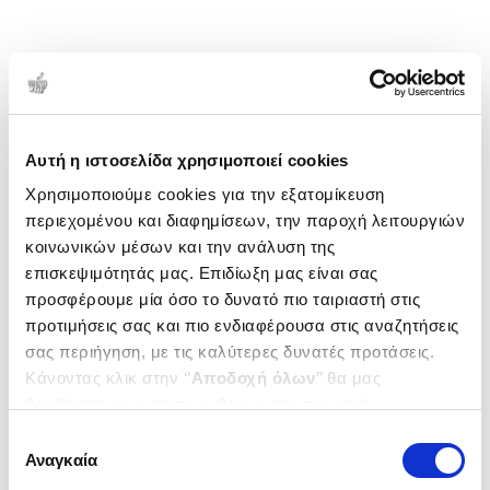
Αυτή η ιστοσελίδα χρησιμοποιεί cookies
Χρησιμοποιούμε cookies για την εξατομίκευση
περιεχομένου και διαφημίσεων, την παροχή λειτουργιών
κοινωνικών μέσων και την ανάλυση της
επισκεψιμότητάς μας. Επιδίωξη μας είναι σας
προσφέρουμε μία όσο το δυνατό πιο ταιριαστή στις
προτιμήσεις σας και πιο ενδιαφέρουσα στις αναζητήσεις
σας περιήγηση, με τις καλύτερες δυνατές προτάσεις.
Κάνοντας κλικ στην ‘’
Αποδοχή όλων
’’ θα μας
βοηθήσετε να ανταποκριθούμε στα παραπάνω.
Μπορείτε επίσης να επεξεργαστείτε ποια cookies σας
Επιλογή
ενδιαφέρουν και να επιλέξετε από τα παρακάτω με την
Αναγκαία
συγκατάθεσης
‘’
Αποδοχή επιλογών
΄΄και να ενημερωθείτε σχετικά με