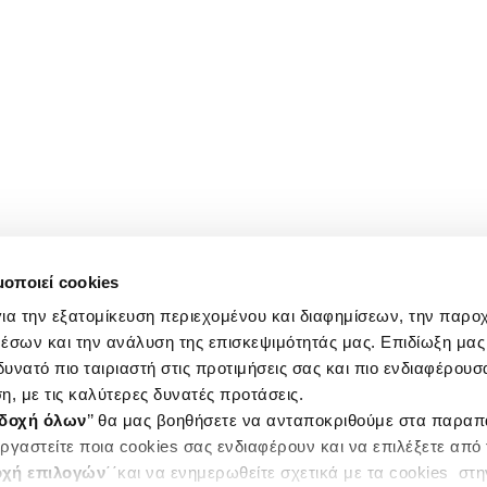
μοποιεί cookies
ια την εξατομίκευση περιεχομένου και διαφημίσεων, την παρο
έσων και την ανάλυση της επισκεψιμότητάς μας. Επιδίωξη μας 
υνατό πιο ταιριαστή στις προτιμήσεις σας και πιο ενδιαφέρουσα
η, με τις καλύτερες δυνατές προτάσεις.
δοχή όλων
’’ θα μας βοηθήσετε να ανταποκριθούμε στα παρα
ργαστείτε ποια cookies σας ενδιαφέρουν και να επιλέξετε από
χή επιλογών
΄΄και να ενημερωθείτε σχετικά με τα cookies στ