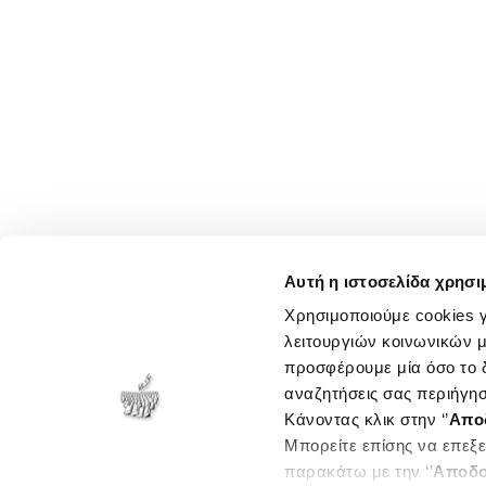
Αυτή η ιστοσελίδα χρησι
Χρησιμοποιούμε cookies γ
λειτουργιών κοινωνικών μ
προσφέρουμε μία όσο το δ
αναζητήσεις σας περιήγησ
Κάνοντας κλικ στην ‘’
Απο
Μπορείτε επίσης να επεξε
παρακάτω με την ‘’
Αποδο