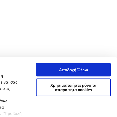
Αποδοχή Όλων
χή
είναι σας
Χρησιμοποιήστε μόνο τα
 στις
απαραίτητα cookies
πάνω.
 τα
ην ‘’Προβολή