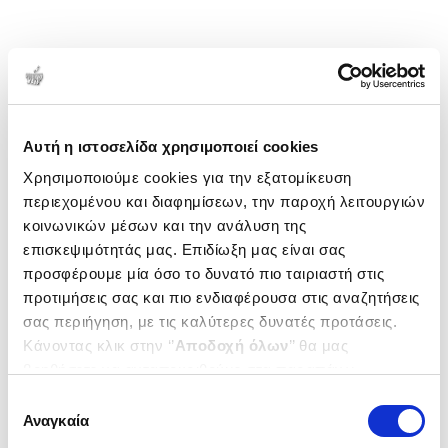
Αυτή η ιστοσελίδα χρησιμοποιεί cookies
Χρησιμοποιούμε cookies για την εξατομίκευση
περιεχομένου και διαφημίσεων, την παροχή λειτουργιών
κοινωνικών μέσων και την ανάλυση της
επισκεψιμότητάς μας. Επιδίωξη μας είναι σας
προσφέρουμε μία όσο το δυνατό πιο ταιριαστή στις
προτιμήσεις σας και πιο ενδιαφέρουσα στις αναζητήσεις
σας περιήγηση, με τις καλύτερες δυνατές προτάσεις.
Κάνοντας κλικ στην ‘’
Αποδοχή όλων
’’ θα μας
βοηθήσετε να ανταποκριθούμε στα παραπάνω.
Μπορείτε επίσης να επεξεργαστείτε ποια cookies σας
Επιλογή
ενδιαφέρουν και να επιλέξετε από τα παρακάτω με την
Αναγκαία
συγκατάθεσης
‘’
Αποδοχή επιλογών
΄΄και να ενημερωθείτε σχετικά με