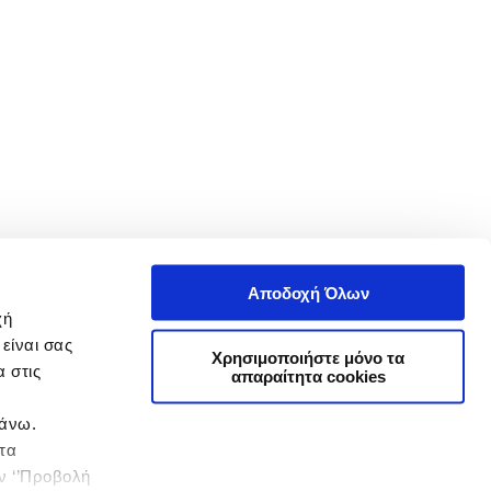
Αποδοχή Όλων
χή
είναι σας
Χρησιμοποιήστε μόνο τα
 στις
απαραίτητα cookies
πάνω.
 τα
ην ‘’Προβολή