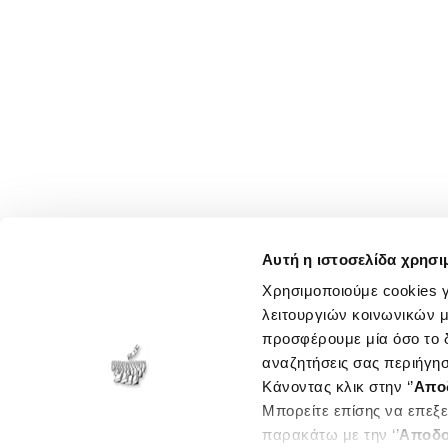
Αυτή η ιστοσελίδα χρησι
Χρησιμοποιούμε cookies γ
λειτουργιών κοινωνικών μ
προσφέρουμε μία όσο το δ
αναζητήσεις σας περιήγησ
Κάνοντας κλικ στην ‘’
Απο
Μπορείτε επίσης να επεξε
παρακάτω με την ‘’
Αποδο