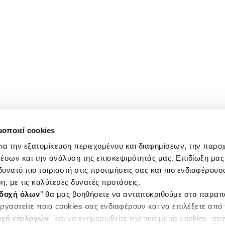
μοποιεί cookies
ια την εξατομίκευση περιεχομένου και διαφημίσεων, την παρο
έσων και την ανάλυση της επισκεψιμότητάς μας. Επιδίωξη μας 
υνατό πιο ταιριαστή στις προτιμήσεις σας και πιο ενδιαφέρουσα
η, με τις καλύτερες δυνατές προτάσεις.
δοχή όλων
’’ θα μας βοηθήσετε να ανταποκριθούμε στα παρα
ργαστείτε ποια cookies σας ενδιαφέρουν και να επιλέξετε από
χή επιλογών
΄΄και να ενημερωθείτε σχετικά με τα cookies στ