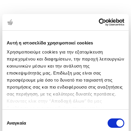
Αυτή η ιστοσελίδα χρησιμοποιεί cookies
Χρησιμοποιούμε cookies για την εξατομίκευση
περιεχομένου και διαφημίσεων, την παροχή λειτουργιών
κοινωνικών μέσων και την ανάλυση της
επισκεψιμότητάς μας. Επιδίωξη μας είναι σας
προσφέρουμε μία όσο το δυνατό πιο ταιριαστή στις
προτιμήσεις σας και πιο ενδιαφέρουσα στις αναζητήσεις
σας περιήγηση, με τις καλύτερες δυνατές προτάσεις.
Κάνοντας κλικ στην ‘’
Αποδοχή όλων
’’ θα μας
βοηθήσετε να ανταποκριθούμε στα παραπάνω.
Μπορείτε επίσης να επεξεργαστείτε ποια cookies σας
Επιλογή
ενδιαφέρουν και να επιλέξετε από τα παρακάτω με την
Αναγκαία
συγκατάθεσης
‘’
Αποδοχή επιλογών
΄΄και να ενημερωθείτε σχετικά με