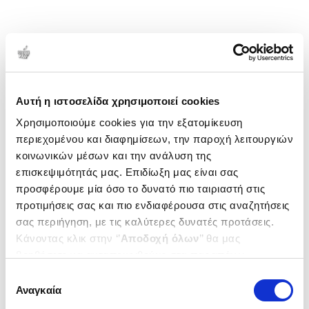
Αυτή η ιστοσελίδα χρησιμοποιεί cookies
Χρησιμοποιούμε cookies για την εξατομίκευση
περιεχομένου και διαφημίσεων, την παροχή λειτουργιών
κοινωνικών μέσων και την ανάλυση της
επισκεψιμότητάς μας. Επιδίωξη μας είναι σας
προσφέρουμε μία όσο το δυνατό πιο ταιριαστή στις
προτιμήσεις σας και πιο ενδιαφέρουσα στις αναζητήσεις
σας περιήγηση, με τις καλύτερες δυνατές προτάσεις.
Κάνοντας κλικ στην ‘’
Αποδοχή όλων
’’ θα μας
βοηθήσετε να ανταποκριθούμε στα παραπάνω.
Μπορείτε επίσης να επεξεργαστείτε ποια cookies σας
Επιλογή
ενδιαφέρουν και να επιλέξετε από τα παρακάτω με την
Αναγκαία
συγκατάθεσης
‘’
Αποδοχή επιλογών
΄΄και να ενημερωθείτε σχετικά με