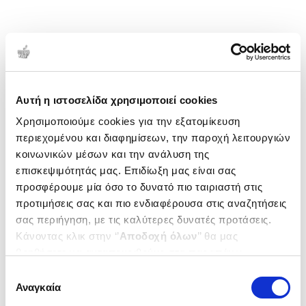
Αυτή η ιστοσελίδα χρησιμοποιεί cookies
Χρησιμοποιούμε cookies για την εξατομίκευση
περιεχομένου και διαφημίσεων, την παροχή λειτουργιών
κοινωνικών μέσων και την ανάλυση της
επισκεψιμότητάς μας. Επιδίωξη μας είναι σας
προσφέρουμε μία όσο το δυνατό πιο ταιριαστή στις
προτιμήσεις σας και πιο ενδιαφέρουσα στις αναζητήσεις
σας περιήγηση, με τις καλύτερες δυνατές προτάσεις.
Κάνοντας κλικ στην ‘’
Αποδοχή όλων
’’ θα μας
βοηθήσετε να ανταποκριθούμε στα παραπάνω.
Μπορείτε επίσης να επεξεργαστείτε ποια cookies σας
Επιλογή
ενδιαφέρουν και να επιλέξετε από τα παρακάτω με την
Αναγκαία
συγκατάθεσης
‘’
Αποδοχή επιλογών
΄΄και να ενημερωθείτε σχετικά με