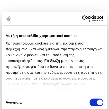
Αυτή η ιστοσελίδα χρησιμοποιεί cookies
Χρησιμοποιούμε cookies για την εξατομίκευση
περιεχομένου και διαφημίσεων, την παροχή λειτουργιών
κοινωνικών μέσων και την ανάλυση της
επισκεψιμότητάς μας. Επιδίωξη μας είναι σας
προσφέρουμε μία όσο το δυνατό πιο ταιριαστή στις
προτιμήσεις σας και πιο ενδιαφέρουσα στις αναζητήσεις
σας περιήγηση, με τις καλύτερες δυνατές προτάσεις.
Κάνοντας κλικ στην ‘’
Αποδοχή όλων
’’ θα μας
βοηθήσετε να ανταποκριθούμε στα παραπάνω.
Μπορείτε επίσης να επεξεργαστείτε ποια cookies σας
Επιλογή
ενδιαφέρουν και να επιλέξετε από τα παρακάτω με την
Αναγκαία
συγκατάθεσης
‘’
Αποδοχή επιλογών
΄΄και να ενημερωθείτε σχετικά με