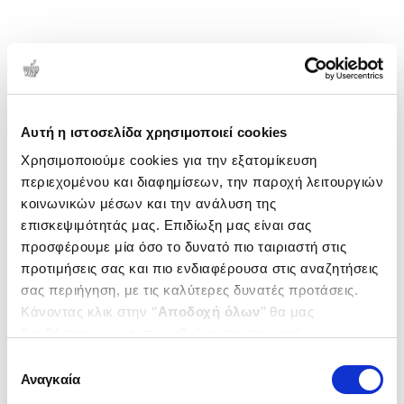
Αυτή η ιστοσελίδα χρησιμοποιεί cookies
Χρησιμοποιούμε cookies για την εξατομίκευση
περιεχομένου και διαφημίσεων, την παροχή λειτουργιών
κοινωνικών μέσων και την ανάλυση της
επισκεψιμότητάς μας. Επιδίωξη μας είναι σας
προσφέρουμε μία όσο το δυνατό πιο ταιριαστή στις
προτιμήσεις σας και πιο ενδιαφέρουσα στις αναζητήσεις
σας περιήγηση, με τις καλύτερες δυνατές προτάσεις.
Κάνοντας κλικ στην ‘’
Αποδοχή όλων
’’ θα μας
βοηθήσετε να ανταποκριθούμε στα παραπάνω.
Μπορείτε επίσης να επεξεργαστείτε ποια cookies σας
Επιλογή
ενδιαφέρουν και να επιλέξετε από τα παρακάτω με την
Αναγκαία
συγκατάθεσης
‘’
Αποδοχή επιλογών
΄΄και να ενημερωθείτε σχετικά με