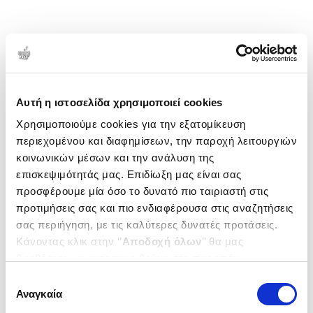
Αυτή η ιστοσελίδα χρησιμοποιεί cookies
Χρησιμοποιούμε cookies για την εξατομίκευση
περιεχομένου και διαφημίσεων, την παροχή λειτουργιών
κοινωνικών μέσων και την ανάλυση της
επισκεψιμότητάς μας. Επιδίωξη μας είναι σας
προσφέρουμε μία όσο το δυνατό πιο ταιριαστή στις
προτιμήσεις σας και πιο ενδιαφέρουσα στις αναζητήσεις
σας περιήγηση, με τις καλύτερες δυνατές προτάσεις.
Κάνοντας κλικ στην ‘’
Αποδοχή όλων
’’ θα μας
βοηθήσετε να ανταποκριθούμε στα παραπάνω.
Μπορείτε επίσης να επεξεργαστείτε ποια cookies σας
Επιλογή
ενδιαφέρουν και να επιλέξετε από τα παρακάτω με την
Αναγκαία
συγκατάθεσης
‘’
Αποδοχή επιλογών
΄΄και να ενημερωθείτε σχετικά με