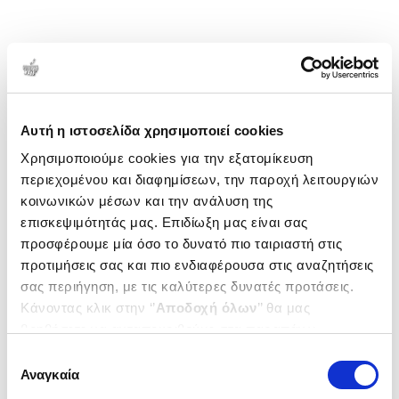
Αυτή η ιστοσελίδα χρησιμοποιεί cookies
Χρησιμοποιούμε cookies για την εξατομίκευση
περιεχομένου και διαφημίσεων, την παροχή λειτουργιών
κοινωνικών μέσων και την ανάλυση της
επισκεψιμότητάς μας. Επιδίωξη μας είναι σας
προσφέρουμε μία όσο το δυνατό πιο ταιριαστή στις
προτιμήσεις σας και πιο ενδιαφέρουσα στις αναζητήσεις
σας περιήγηση, με τις καλύτερες δυνατές προτάσεις.
Κάνοντας κλικ στην ‘’
Αποδοχή όλων
’’ θα μας
βοηθήσετε να ανταποκριθούμε στα παραπάνω.
Μπορείτε επίσης να επεξεργαστείτε ποια cookies σας
Επιλογή
ενδιαφέρουν και να επιλέξετε από τα παρακάτω με την
Αναγκαία
συγκατάθεσης
‘’
Αποδοχή επιλογών
΄΄και να ενημερωθείτε σχετικά με