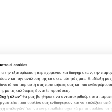
μοποιεί cookies
ια την εξατομίκευση περιεχομένου και διαφημίσεων, την παρο
έσων και την ανάλυση της επισκεψιμότητάς μας. Επιδίωξη μας 
υνατό πιο ταιριαστή στις προτιμήσεις σας και πιο ενδιαφέρουσα
η, με τις καλύτερες δυνατές προτάσεις.
δοχή όλων
’’ θα μας βοηθήσετε να ανταποκριθούμε στα παρα
ργαστείτε ποια cookies σας ενδιαφέρουν και να επιλέξετε από
χή επιλογών
΄΄και να ενημερωθείτε σχετικά με τα cookies στ