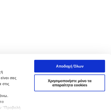
Αποδοχή Όλων
χή
είναι σας
Χρησιμοποιήστε μόνο τα
 στις
απαραίτητα cookies
πάνω.
 τα
ην ‘’Προβολή