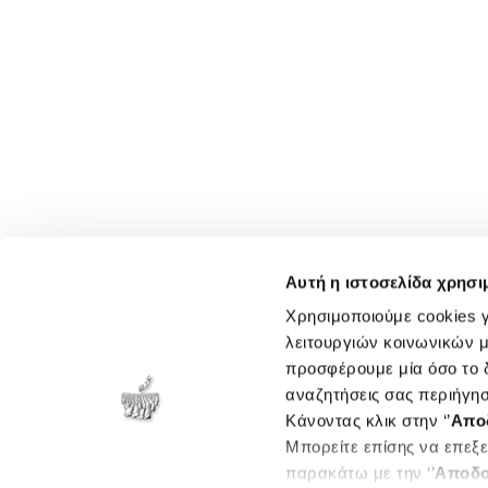
Αυτή η ιστοσελίδα χρησι
Χρησιμοποιούμε cookies γ
λειτουργιών κοινωνικών μ
προσφέρουμε μία όσο το δ
αναζητήσεις σας περιήγησ
Κάνοντας κλικ στην ‘’
Απο
Μπορείτε επίσης να επεξε
παρακάτω με την ‘’
Αποδο