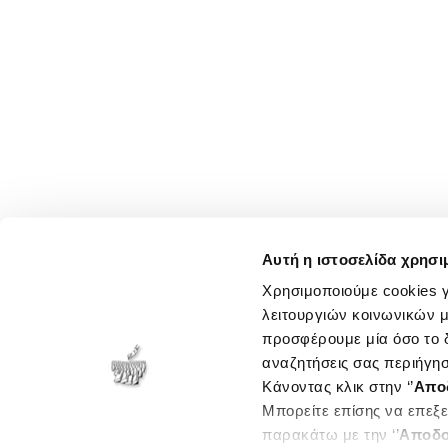
Αυτή η ιστοσελίδα χρησι
Χρησιμοποιούμε cookies γ
λειτουργιών κοινωνικών μ
προσφέρουμε μία όσο το δ
αναζητήσεις σας περιήγησ
Κάνοντας κλικ στην ‘’
Απο
Μπορείτε επίσης να επεξε
παρακάτω με την ‘’
Αποδο