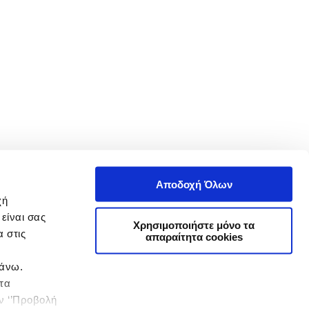
Αποδοχή Όλων
χή
είναι σας
Χρησιμοποιήστε μόνο τα
 στις
απαραίτητα cookies
πάνω.
 τα
ην ‘’Προβολή