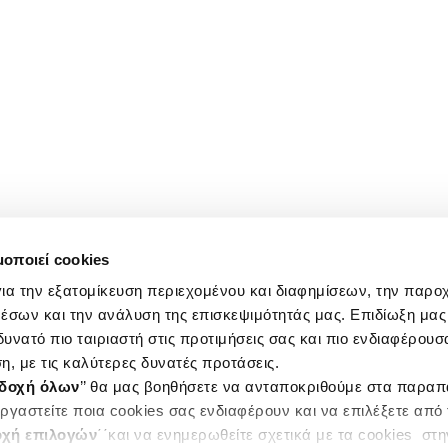
μοποιεί cookies
ια την εξατομίκευση περιεχομένου και διαφημίσεων, την παρο
έσων και την ανάλυση της επισκεψιμότητάς μας. Επιδίωξη μας 
υνατό πιο ταιριαστή στις προτιμήσεις σας και πιο ενδιαφέρουσα
η, με τις καλύτερες δυνατές προτάσεις.
δοχή όλων
’’ θα μας βοηθήσετε να ανταποκριθούμε στα παρα
ργαστείτε ποια cookies σας ενδιαφέρουν και να επιλέξετε από
χή επιλογών
΄΄και να ενημερωθείτε σχετικά με τα cookies στ