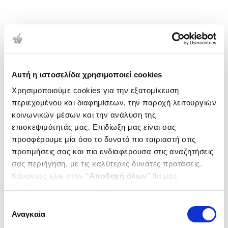
Αυτή η ιστοσελίδα χρησιμοποιεί cookies
Χρησιμοποιούμε cookies για την εξατομίκευση
περιεχομένου και διαφημίσεων, την παροχή λειτουργιών
κοινωνικών μέσων και την ανάλυση της
επισκεψιμότητάς μας. Επιδίωξη μας είναι σας
προσφέρουμε μία όσο το δυνατό πιο ταιριαστή στις
προτιμήσεις σας και πιο ενδιαφέρουσα στις αναζητήσεις
σας περιήγηση, με τις καλύτερες δυνατές προτάσεις.
Κάνοντας κλικ στην ‘’
Αποδοχή όλων
’’ θα μας
βοηθήσετε να ανταποκριθούμε στα παραπάνω.
Μπορείτε επίσης να επεξεργαστείτε ποια cookies σας
Επιλογή
ενδιαφέρουν και να επιλέξετε από τα παρακάτω με την
Αναγκαία
συγκατάθεσης
‘’
Αποδοχή επιλογών
΄΄και να ενημερωθείτε σχετικά με