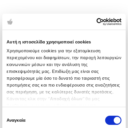
Αυτή η ιστοσελίδα χρησιμοποιεί cookies
Χρησιμοποιούμε cookies για την εξατομίκευση
περιεχομένου και διαφημίσεων, την παροχή λειτουργιών
κοινωνικών μέσων και την ανάλυση της
επισκεψιμότητάς μας. Επιδίωξη μας είναι σας
προσφέρουμε μία όσο το δυνατό πιο ταιριαστή στις
προτιμήσεις σας και πιο ενδιαφέρουσα στις αναζητήσεις
σας περιήγηση, με τις καλύτερες δυνατές προτάσεις.
Κάνοντας κλικ στην ‘’
Αποδοχή όλων
’’ θα μας
βοηθήσετε να ανταποκριθούμε στα παραπάνω.
Μπορείτε επίσης να επεξεργαστείτε ποια cookies σας
Επιλογή
ενδιαφέρουν και να επιλέξετε από τα παρακάτω με την
Αναγκαία
συγκατάθεσης
‘’
Αποδοχή επιλογών
΄΄και να ενημερωθείτε σχετικά με