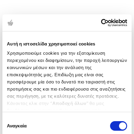
Αυτή η ιστοσελίδα χρησιμοποιεί cookies
Χρησιμοποιούμε cookies για την εξατομίκευση
περιεχομένου και διαφημίσεων, την παροχή λειτουργιών
κοινωνικών μέσων και την ανάλυση της
επισκεψιμότητάς μας. Επιδίωξη μας είναι σας
προσφέρουμε μία όσο το δυνατό πιο ταιριαστή στις
προτιμήσεις σας και πιο ενδιαφέρουσα στις αναζητήσεις
σας περιήγηση, με τις καλύτερες δυνατές προτάσεις.
Κάνοντας κλικ στην ‘’
Αποδοχή όλων
’’ θα μας
βοηθήσετε να ανταποκριθούμε στα παραπάνω.
Μπορείτε επίσης να επεξεργαστείτε ποια cookies σας
Επιλογή
ενδιαφέρουν και να επιλέξετε από τα παρακάτω με την
Αναγκαία
συγκατάθεσης
‘’
Αποδοχή επιλογών
΄΄και να ενημερωθείτε σχετικά με