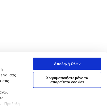
Αποδοχή Όλων
χή
είναι σας
Χρησιμοποιήστε μόνο τα
 στις
απαραίτητα cookies
πάνω.
 τα
ην ‘’Προβολή