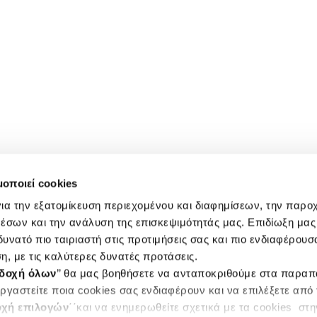
μοποιεί cookies
ια την εξατομίκευση περιεχομένου και διαφημίσεων, την παρο
έσων και την ανάλυση της επισκεψιμότητάς μας. Επιδίωξη μας 
υνατό πιο ταιριαστή στις προτιμήσεις σας και πιο ενδιαφέρουσα
η, με τις καλύτερες δυνατές προτάσεις.
δοχή όλων
’’ θα μας βοηθήσετε να ανταποκριθούμε στα παρα
ργαστείτε ποια cookies σας ενδιαφέρουν και να επιλέξετε από
χή επιλογών
΄΄και να ενημερωθείτε σχετικά με τα cookies στ