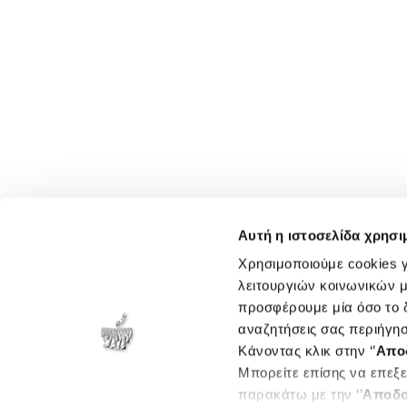
Αυτή η ιστοσελίδα χρησι
Χρησιμοποιούμε cookies γ
λειτουργιών κοινωνικών μ
προσφέρουμε μία όσο το δ
αναζητήσεις σας περιήγησ
Κάνοντας κλικ στην ‘’
Απο
Μπορείτε επίσης να επεξε
παρακάτω με την ‘’
Αποδο