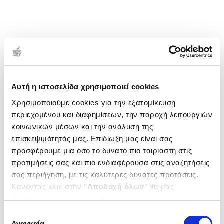
Αυτή η ιστοσελίδα χρησιμοποιεί cookies
Χρησιμοποιούμε cookies για την εξατομίκευση
περιεχομένου και διαφημίσεων, την παροχή λειτουργιών
κοινωνικών μέσων και την ανάλυση της
επισκεψιμότητάς μας. Επιδίωξη μας είναι σας
προσφέρουμε μία όσο το δυνατό πιο ταιριαστή στις
προτιμήσεις σας και πιο ενδιαφέρουσα στις αναζητήσεις
σας περιήγηση, με τις καλύτερες δυνατές προτάσεις.
Κάνοντας κλικ στην ‘’
Αποδοχή όλων
’’ θα μας
βοηθήσετε να ανταποκριθούμε στα παραπάνω.
Μπορείτε επίσης να επεξεργαστείτε ποια cookies σας
Επιλογή
ενδιαφέρουν και να επιλέξετε από τα παρακάτω με την
Αναγκαία