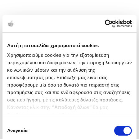
Αυτή η ιστοσελίδα χρησιμοποιεί cookies
Χρησιμοποιούμε cookies για την εξατομίκευση
περιεχομένου και διαφημίσεων, την παροχή λειτουργιών
κοινωνικών μέσων και την ανάλυση της
επισκεψιμότητάς μας. Επιδίωξη μας είναι σας
προσφέρουμε μία όσο το δυνατό πιο ταιριαστή στις
προτιμήσεις σας και πιο ενδιαφέρουσα στις αναζητήσεις
σας περιήγηση, με τις καλύτερες δυνατές προτάσεις.
Κάνοντας κλικ στην ‘’
Αποδοχή όλων
’’ θα μας
βοηθήσετε να ανταποκριθούμε στα παραπάνω.
Μπορείτε επίσης να επεξεργαστείτε ποια cookies σας
Επιλογή
ενδιαφέρουν και να επιλέξετε από τα παρακάτω με την
Αναγκαία
συγκατάθεσης
‘’
Αποδοχή επιλογών
΄΄και να ενημερωθείτε σχετικά με