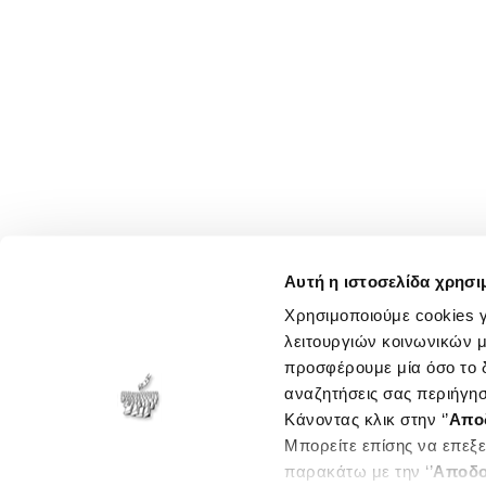
Αυτή η ιστοσελίδα χρησι
Χρησιμοποιούμε cookies γ
λειτουργιών κοινωνικών μ
προσφέρουμε μία όσο το δ
αναζητήσεις σας περιήγησ
Κάνοντας κλικ στην ‘’
Απο
Μπορείτε επίσης να επεξε
παρακάτω με την ‘’
Αποδο