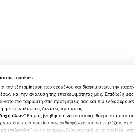
μοποιεί cookies
ια την εξατομίκευση περιεχομένου και διαφημίσεων, την παρο
έσων και την ανάλυση της επισκεψιμότητάς μας. Επιδίωξη μας 
υνατό πιο ταιριαστή στις προτιμήσεις σας και πιο ενδιαφέρουσα
η, με τις καλύτερες δυνατές προτάσεις.
δοχή όλων
’’ θα μας βοηθήσετε να ανταποκριθούμε στα παρα
ργαστείτε ποια cookies σας ενδιαφέρουν και να επιλέξετε από
χή επιλογών
΄΄και να ενημερωθείτε σχετικά με τα cookies στ