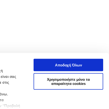
Αποδοχή Όλων
χή
είναι σας
Χρησιμοποιήστε μόνο τα
 στις
απαραίτητα cookies
πάνω.
 τα
ην ‘’Προβολή