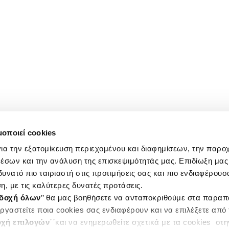
μοποιεί cookies
ια την εξατομίκευση περιεχομένου και διαφημίσεων, την παρο
έσων και την ανάλυση της επισκεψιμότητάς μας. Επιδίωξη μας 
υνατό πιο ταιριαστή στις προτιμήσεις σας και πιο ενδιαφέρουσα
η, με τις καλύτερες δυνατές προτάσεις.
δοχή όλων
’’ θα μας βοηθήσετε να ανταποκριθούμε στα παρα
ργαστείτε ποια cookies σας ενδιαφέρουν και να επιλέξετε από
χή επιλογών
΄΄και να ενημερωθείτε σχετικά με τα cookies στ