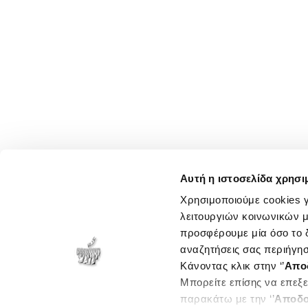
Αυτή η ιστοσελίδα χρησι
Χρησιμοποιούμε cookies γ
λειτουργιών κοινωνικών μ
προσφέρουμε μία όσο το δ
αναζητήσεις σας περιήγησ
Κάνοντας κλικ στην ‘’
Απο
Μπορείτε επίσης να επεξε
παρακάτω με την ‘’
Αποδο