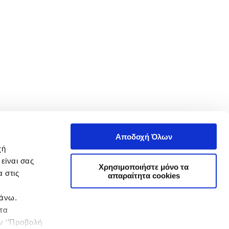
Αποδοχή Όλων
χή
είναι σας
Χρησιμοποιήστε μόνο τα
 στις
απαραίτητα cookies
πάνω.
 τα
ην ‘’Προβολή