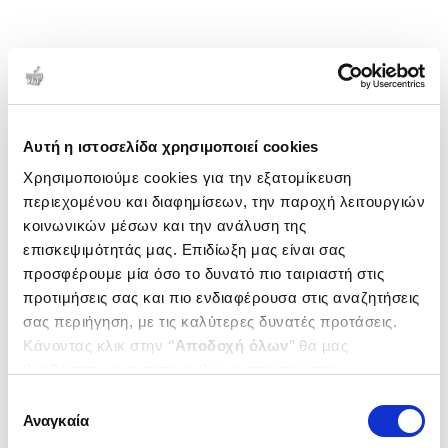
Αυτή η ιστοσελίδα χρησιμοποιεί cookies
Χρησιμοποιούμε cookies για την εξατομίκευση
περιεχομένου και διαφημίσεων, την παροχή λειτουργιών
κοινωνικών μέσων και την ανάλυση της
επισκεψιμότητάς μας. Επιδίωξη μας είναι σας
προσφέρουμε μία όσο το δυνατό πιο ταιριαστή στις
προτιμήσεις σας και πιο ενδιαφέρουσα στις αναζητήσεις
σας περιήγηση, με τις καλύτερες δυνατές προτάσεις.
Κάνοντας κλικ στην ‘’
Αποδοχή όλων
’’ θα μας
βοηθήσετε να ανταποκριθούμε στα παραπάνω.
Μπορείτε επίσης να επεξεργαστείτε ποια cookies σας
Επιλογή
ενδιαφέρουν και να επιλέξετε από τα παρακάτω με την
Αναγκαία
συγκατάθεσης
‘’
Αποδοχή επιλογών
΄΄και να ενημερωθείτε σχετικά με