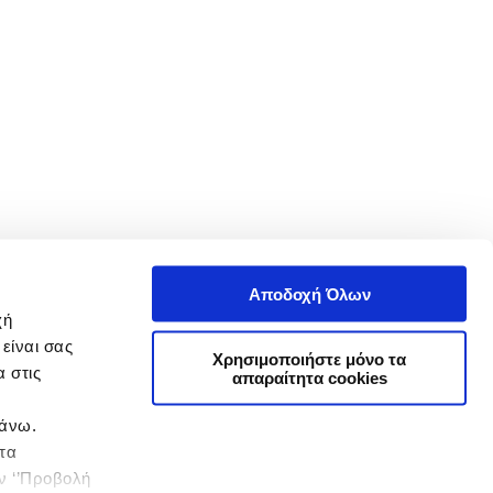
Αποδοχή Όλων
χή
είναι σας
Χρησιμοποιήστε μόνο τα
 στις
απαραίτητα cookies
πάνω.
 τα
ην ‘’Προβολή