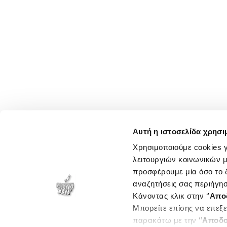
Αυτή η ιστοσελίδα χρησι
Χρησιμοποιούμε cookies γ
λειτουργιών κοινωνικών μ
προσφέρουμε μία όσο το δ
αναζητήσεις σας περιήγησ
Κάνοντας κλικ στην ‘’
Απο
Μπορείτε επίσης να επεξε
παρακάτω με την ‘’
Αποδο