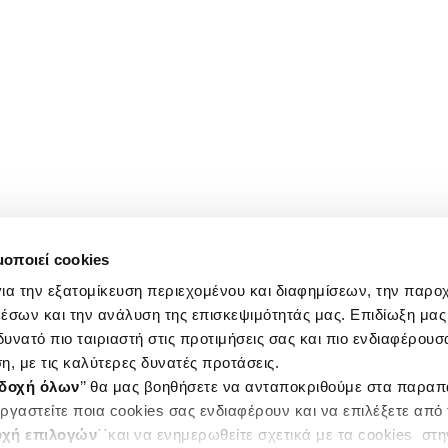
μοποιεί cookies
ια την εξατομίκευση περιεχομένου και διαφημίσεων, την παρο
έσων και την ανάλυση της επισκεψιμότητάς μας. Επιδίωξη μας 
υνατό πιο ταιριαστή στις προτιμήσεις σας και πιο ενδιαφέρουσα
η, με τις καλύτερες δυνατές προτάσεις.
δοχή όλων
’’ θα μας βοηθήσετε να ανταποκριθούμε στα παρα
ργαστείτε ποια cookies σας ενδιαφέρουν και να επιλέξετε από
χή επιλογών
΄΄και να ενημερωθείτε σχετικά με τα cookies στ