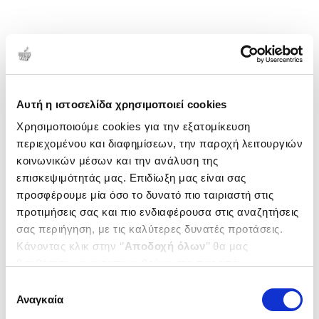
Αυτή η ιστοσελίδα χρησιμοποιεί cookies
Χρησιμοποιούμε cookies για την εξατομίκευση
περιεχομένου και διαφημίσεων, την παροχή λειτουργιών
κοινωνικών μέσων και την ανάλυση της
επισκεψιμότητάς μας. Επιδίωξη μας είναι σας
προσφέρουμε μία όσο το δυνατό πιο ταιριαστή στις
προτιμήσεις σας και πιο ενδιαφέρουσα στις αναζητήσεις
σας περιήγηση, με τις καλύτερες δυνατές προτάσεις.
Κάνοντας κλικ στην ‘’
Αποδοχή όλων
’’ θα μας
βοηθήσετε να ανταποκριθούμε στα παραπάνω.
Μπορείτε επίσης να επεξεργαστείτε ποια cookies σας
Επιλογή
ενδιαφέρουν και να επιλέξετε από τα παρακάτω με την
Αναγκαία
συγκατάθεσης
‘’
Αποδοχή επιλογών
΄΄και να ενημερωθείτε σχετικά με