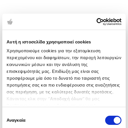
Αυτή η ιστοσελίδα χρησιμοποιεί cookies
Χρησιμοποιούμε cookies για την εξατομίκευση
περιεχομένου και διαφημίσεων, την παροχή λειτουργιών
κοινωνικών μέσων και την ανάλυση της
επισκεψιμότητάς μας. Επιδίωξη μας είναι σας
προσφέρουμε μία όσο το δυνατό πιο ταιριαστή στις
προτιμήσεις σας και πιο ενδιαφέρουσα στις αναζητήσεις
σας περιήγηση, με τις καλύτερες δυνατές προτάσεις.
Κάνοντας κλικ στην ‘’
Αποδοχή όλων
’’ θα μας
βοηθήσετε να ανταποκριθούμε στα παραπάνω.
Μπορείτε επίσης να επεξεργαστείτε ποια cookies σας
Επιλογή
ενδιαφέρουν και να επιλέξετε από τα παρακάτω με την
Αναγκαία
συγκατάθεσης
‘’
Αποδοχή επιλογών
΄΄και να ενημερωθείτε σχετικά με