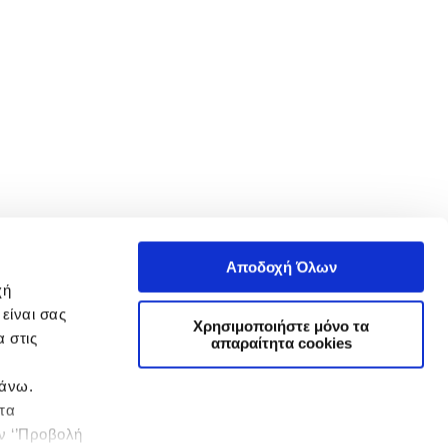
Αποδοχή Όλων
χή
είναι σας
Χρησιμοποιήστε μόνο τα
 στις
απαραίτητα cookies
πάνω.
 τα
ην ‘’Προβολή