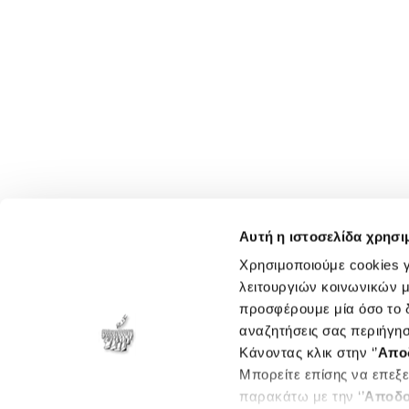
Αυτή η ιστοσελίδα χρησι
Χρησιμοποιούμε cookies γ
λειτουργιών κοινωνικών μ
προσφέρουμε μία όσο το δ
αναζητήσεις σας περιήγησ
Κάνοντας κλικ στην ‘’
Απο
Μπορείτε επίσης να επεξε
παρακάτω με την ‘’
Αποδο