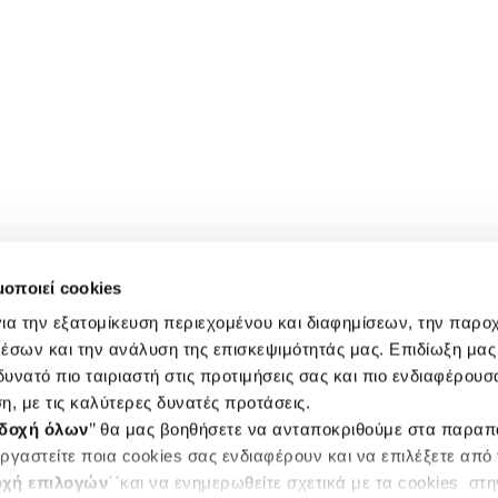
μοποιεί cookies
ια την εξατομίκευση περιεχομένου και διαφημίσεων, την παρο
έσων και την ανάλυση της επισκεψιμότητάς μας. Επιδίωξη μας 
υνατό πιο ταιριαστή στις προτιμήσεις σας και πιο ενδιαφέρουσα
η, με τις καλύτερες δυνατές προτάσεις.
δοχή όλων
’’ θα μας βοηθήσετε να ανταποκριθούμε στα παρα
ργαστείτε ποια cookies σας ενδιαφέρουν και να επιλέξετε από
χή επιλογών
΄΄και να ενημερωθείτε σχετικά με τα cookies στ