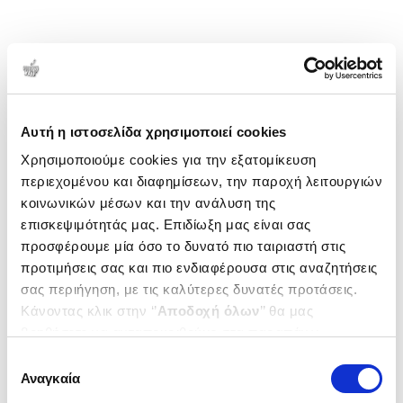
Αυτή η ιστοσελίδα χρησιμοποιεί cookies
Χρησιμοποιούμε cookies για την εξατομίκευση
περιεχομένου και διαφημίσεων, την παροχή λειτουργιών
κοινωνικών μέσων και την ανάλυση της
επισκεψιμότητάς μας. Επιδίωξη μας είναι σας
προσφέρουμε μία όσο το δυνατό πιο ταιριαστή στις
προτιμήσεις σας και πιο ενδιαφέρουσα στις αναζητήσεις
σας περιήγηση, με τις καλύτερες δυνατές προτάσεις.
Κάνοντας κλικ στην ‘’
Αποδοχή όλων
’’ θα μας
βοηθήσετε να ανταποκριθούμε στα παραπάνω.
Μπορείτε επίσης να επεξεργαστείτε ποια cookies σας
Επιλογή
ενδιαφέρουν και να επιλέξετε από τα παρακάτω με την
Αναγκαία
συγκατάθεσης
‘’
Αποδοχή επιλογών
΄΄και να ενημερωθείτε σχετικά με