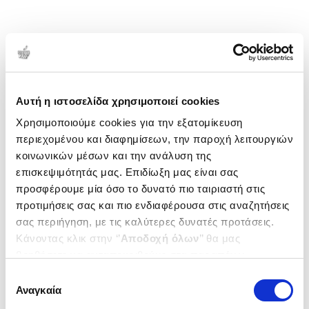
Αυτή η ιστοσελίδα χρησιμοποιεί cookies
Χρησιμοποιούμε cookies για την εξατομίκευση
περιεχομένου και διαφημίσεων, την παροχή λειτουργιών
κοινωνικών μέσων και την ανάλυση της
επισκεψιμότητάς μας. Επιδίωξη μας είναι σας
προσφέρουμε μία όσο το δυνατό πιο ταιριαστή στις
προτιμήσεις σας και πιο ενδιαφέρουσα στις αναζητήσεις
σας περιήγηση, με τις καλύτερες δυνατές προτάσεις.
Κάνοντας κλικ στην ‘’
Αποδοχή όλων
’’ θα μας
βοηθήσετε να ανταποκριθούμε στα παραπάνω.
Μπορείτε επίσης να επεξεργαστείτε ποια cookies σας
Επιλογή
ενδιαφέρουν και να επιλέξετε από τα παρακάτω με την
Αναγκαία
συγκατάθεσης
‘’
Αποδοχή επιλογών
΄΄και να ενημερωθείτε σχετικά με