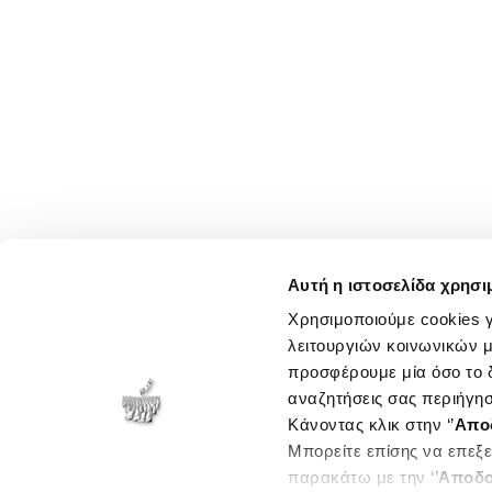
Αυτή η ιστοσελίδα χρησι
Χρησιμοποιούμε cookies γ
λειτουργιών κοινωνικών μ
προσφέρουμε μία όσο το δ
αναζητήσεις σας περιήγησ
Κάνοντας κλικ στην ‘’
Απο
Μπορείτε επίσης να επεξε
παρακάτω με την ‘’
Αποδο