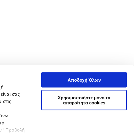
Αποδοχή Όλων
χή
είναι σας
Χρησιμοποιήστε μόνο τα
 στις
απαραίτητα cookies
πάνω.
 τα
ην ‘’Προβολή