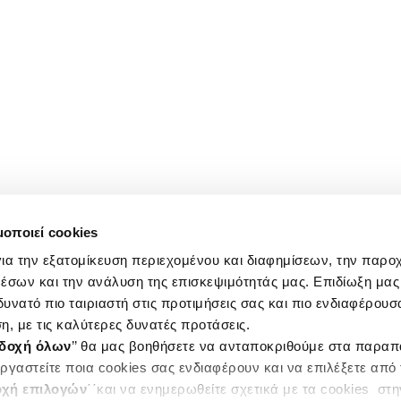
μοποιεί cookies
ια την εξατομίκευση περιεχομένου και διαφημίσεων, την παρο
έσων και την ανάλυση της επισκεψιμότητάς μας. Επιδίωξη μας 
υνατό πιο ταιριαστή στις προτιμήσεις σας και πιο ενδιαφέρουσα
η, με τις καλύτερες δυνατές προτάσεις.
δοχή όλων
’’ θα μας βοηθήσετε να ανταποκριθούμε στα παρα
ργαστείτε ποια cookies σας ενδιαφέρουν και να επιλέξετε από
χή επιλογών
΄΄και να ενημερωθείτε σχετικά με τα cookies στ