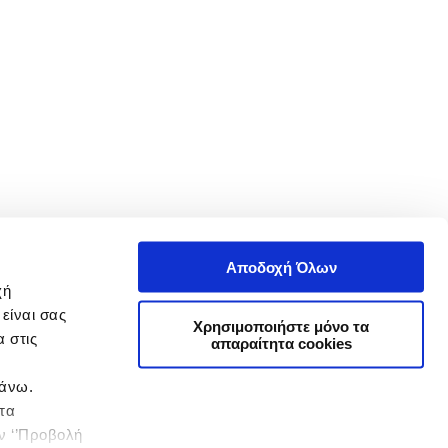
Αποδοχή Όλων
χή
είναι σας
Χρησιμοποιήστε μόνο τα
 στις
απαραίτητα cookies
πάνω.
 τα
ην ‘’Προβολή