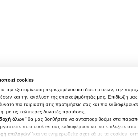
μοποιεί cookies
ια την εξατομίκευση περιεχομένου και διαφημίσεων, την παρο
έσων και την ανάλυση της επισκεψιμότητάς μας. Επιδίωξη μας 
υνατό πιο ταιριαστή στις προτιμήσεις σας και πιο ενδιαφέρουσα
η, με τις καλύτερες δυνατές προτάσεις.
δοχή όλων
’’ θα μας βοηθήσετε να ανταποκριθούμε στα παρα
ργαστείτε ποια cookies σας ενδιαφέρουν και να επιλέξετε από
χή επιλογών
΄΄και να ενημερωθείτε σχετικά με τα cookies στ