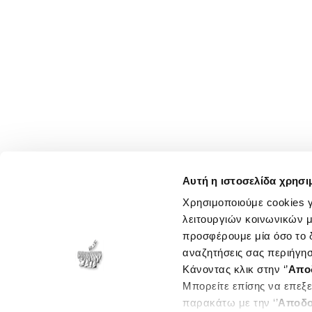
Αυτή η ιστοσελίδα χρησι
Χρησιμοποιούμε cookies γ
λειτουργιών κοινωνικών μ
προσφέρουμε μία όσο το δ
αναζητήσεις σας περιήγησ
Κάνοντας κλικ στην ‘’
Απο
Μπορείτε επίσης να επεξε
παρακάτω με την ‘’
Αποδο