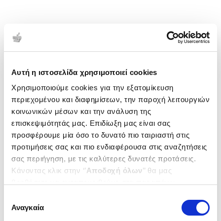
Αυτή η ιστοσελίδα χρησιμοποιεί cookies
Χρησιμοποιούμε cookies για την εξατομίκευση
περιεχομένου και διαφημίσεων, την παροχή λειτουργιών
κοινωνικών μέσων και την ανάλυση της
επισκεψιμότητάς μας. Επιδίωξη μας είναι σας
προσφέρουμε μία όσο το δυνατό πιο ταιριαστή στις
προτιμήσεις σας και πιο ενδιαφέρουσα στις αναζητήσεις
σας περιήγηση, με τις καλύτερες δυνατές προτάσεις.
Κάνοντας κλικ στην ‘’
Αποδοχή όλων
’’ θα μας
βοηθήσετε να ανταποκριθούμε στα παραπάνω.
Μπορείτε επίσης να επεξεργαστείτε ποια cookies σας
Επιλογή
ενδιαφέρουν και να επιλέξετε από τα παρακάτω με την
Αναγκαία
συγκατάθεσης
‘’
Αποδοχή επιλογών
΄΄και να ενημερωθείτε σχετικά με